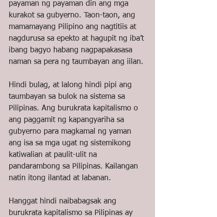
payaman ng payaman din ang mga 
kurakot sa gubyerno. Taon-taon, ang 
mamamayang Pilipino ang nagtitiis at 
nagdurusa sa epekto at hagupit ng iba’t 
ibang bagyo habang nagpapakasasa 
naman sa pera ng taumbayan ang iilan.
Hindi bulag, at lalong hindi pipi ang 
taumbayan sa bulok na sistema sa 
Pilipinas. Ang burukrata kapitalismo o 
ang paggamit ng kapangyariha sa 
gubyerno para magkamal ng yaman 
ang isa sa mga ugat ng sistemikong 
katiwalian at paulit-ulit na 
pandarambong sa Pilipinas. Kailangan 
natin itong ilantad at labanan.
Hanggat hindi naibabagsak ang 
burukrata kapitalismo sa Pilipinas ay 