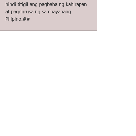
hindi titigil ang pagbaha ng kahirapan 
at pagdurusa ng sambayanang 
Pilipino.##
See All
Recent Posts