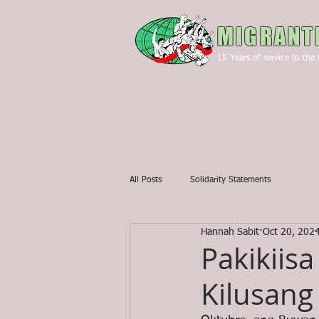
MIGRANT
15
Years of service to the 
All Posts
Solidarity Statements
Hannah Sabit
Oct 20, 202
Pakikiis
Kilusang