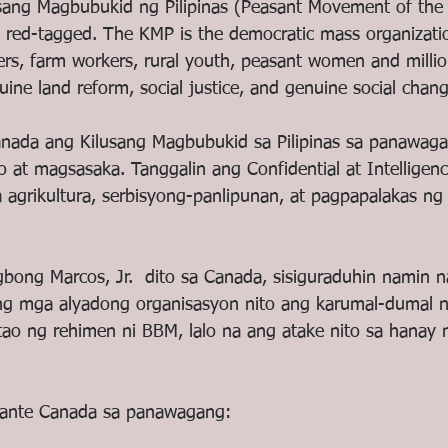
ang Magbubukid ng Pilipinas (Peasant Movement of the P
y red-tagged. The KMP is the democratic mass organizatio
ers, farm workers, rural youth, peasant women and million
uine land reform, social justice, and genuine social chan
anada ang Kilusang Magbubukid sa Pilipinas sa panawaga
 at magsasaka. Tanggalin ang Confidential at Intelligen
a agrikultura, serbisyong-panlipunan, at pagpapalakas ng 
bong Marcos, Jr.  dito sa Canada, sisiguraduhin namin na
ng mga alyadong organisasyon nito ang karumal-dumal n
ao ng rehimen ni BBM, lalo na ang atake nito sa hanay
rante Canada sa panawagang: 