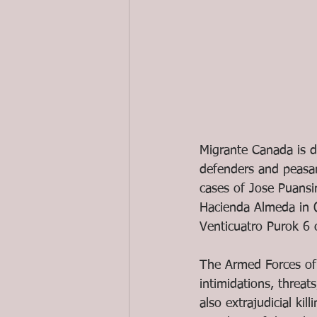
Migrante Canada is d
defenders and peasant
cases of Jose Puansi
Hacienda Almeda in Oc
Venticuatro Purok 6
The Armed Forces of 
intimidations, threat
also extrajudicial ki