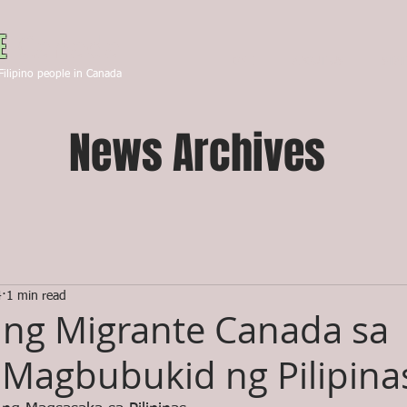
Canada
E
HOME
ABOUT US
STA
Filipino people in Canada
News Archives
4
1 min read
a ng Migrante Canada sa
 Magbubukid ng Pilipina