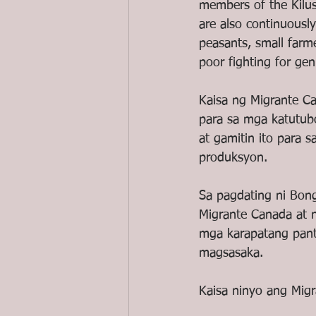
members of the Kilus
are also continuousl
peasants, small farm
poor fighting for gen
Kaisa ng Migrante C
para sa mga katutubo
at gamitin ito para s
produksyon.
Sa pagdating ni Bong
Migrante Canada at 
mga karapatang pant
magsasaka.
Kaisa ninyo ang Mig