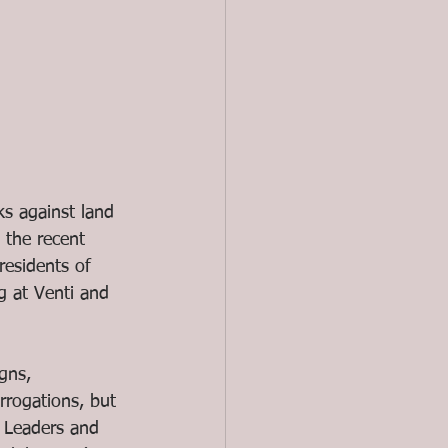
s against land 
 the recent 
residents of 
g at Venti and 
gns, 
rrogations, but 
. Leaders and 