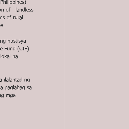
hilippines) 
n of   landless 
s of rural 
ge
ng hustisya 
ce Fund (CIF) 
lokal na 
 ilalantad ng 
a paglabag sa 
 ng mga 