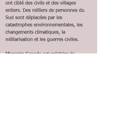
ont ciblé des civils et des villages 
entiers. Des milliers de personnes du 
Sud sont déplacées par les 
catastrophes environnementales, les 
changements climatiques, la 
militarisation et les guerres civiles.
Migrante Canada est solidaire de 
l'action courageuse de l'Église unie de 
la Trinité de Plymouth qui offre un 
refuge à la famille Flores-Rodriguez.
En toute solidarité,
Danilo de Leon, Président
Stef Martin, Secrétaire-general
Migrante Canada